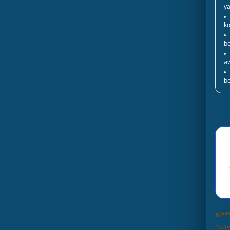
ya
k
b
a
be
Ri**
“Gamp