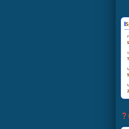
S
P
V
M
M
❓