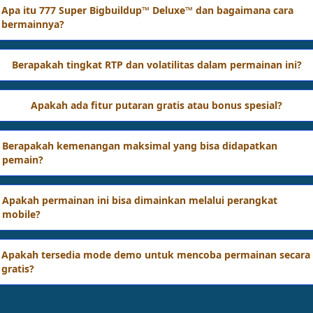
Apa itu 777 Super Bigbuildup™ Deluxe™ dan bagaimana cara
bermainnya?
Berapakah tingkat RTP dan volatilitas dalam permainan ini?
Apakah ada fitur putaran gratis atau bonus spesial?
Berapakah kemenangan maksimal yang bisa didapatkan
pemain?
Apakah permainan ini bisa dimainkan melalui perangkat
mobile?
Apakah tersedia mode demo untuk mencoba permainan secara
gratis?