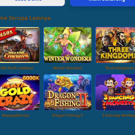
me Serupa Lainnya
old Rush Cowboys
Winter Wonders
Three Kingdoms
Mayagoldcrazy
Dragon Fishing Ii
3 Dancing Monkey