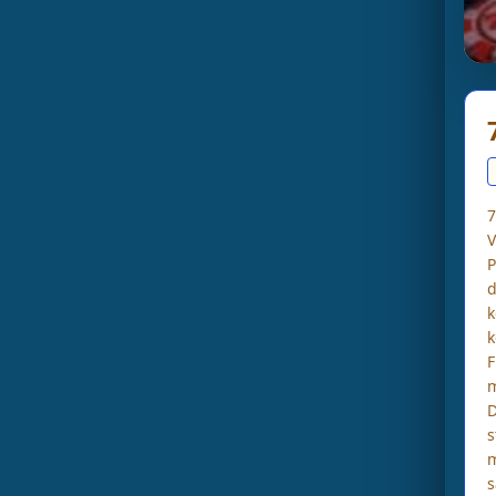
7
V
P
d
k
k
F
D
s
m
s