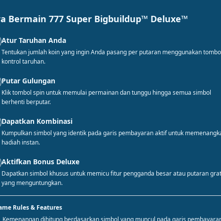
ra Bermain 777 Super Bigbuildup™ Deluxe™
Atur Taruhan Anda
Tentukan jumlah koin yang ingin Anda pasang per putaran menggunakan tombo
kontrol taruhan.
Putar Gulungan
Klik tombol spin untuk memulai permainan dan tunggu hingga semua simbol
berhenti berputar.
Dapatkan Kombinasi
Kumpulkan simbol yang identik pada garis pembayaran aktif untuk memenangk
hadiah instan.
Aktifkan Bonus Deluxe
Dapatkan simbol khusus untuk memicu fitur pengganda besar atau putaran grat
yang menguntungkan.
ame Rules & Features
Kemenangan dihitung berdasarkan simbol yang muncul pada garis pembayara