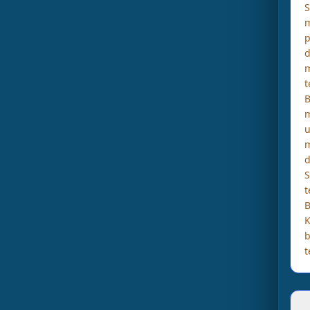
S
m
p
d
m
t
B
m
u
m
d
S
t
B
K
b
t