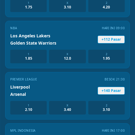
1
X
2
1.75
3.10
4.20
NBA
HARI INI 09:00
Los Angeles Lakers
+112 Pasar
Golden State Warriors
1
X
2
1.85
12.0
1.95
PREMIER LEAGUE
BESOK 21:30
Liverpool
+140 Pasar
Arsenal
1
X
2
2.10
3.40
3.10
MPL INDONESIA
HARI INI 17:00