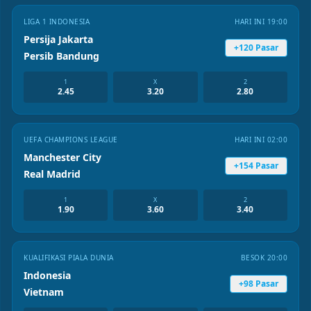
LIGA 1 INDONESIA
HARI INI 19:00
Persija Jakarta
+120 Pasar
Persib Bandung
1
X
2
2.45
3.20
2.80
UEFA CHAMPIONS LEAGUE
HARI INI 02:00
Manchester City
+154 Pasar
Real Madrid
1
X
2
1.90
3.60
3.40
KUALIFIKASI PIALA DUNIA
BESOK 20:00
Indonesia
+98 Pasar
Vietnam