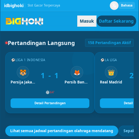
idbighoki
Slot Gacor Terpercaya
Bahasa
Masuk
Daftar Sekarang
Pertandingan Langsung
158 Pertandingan Aktif
⚽
LIGA 1 INDONESIA
⚽
LA LIGA
🐯
🦊
👑
1 - 1
2 
Persija Jakarta
Persib Bandung
Real Madrid
⏱
64'
Detail Pertandingan
Detail Pe
Lihat semua jadwal pertandingan olahraga mendatang
Sepak B