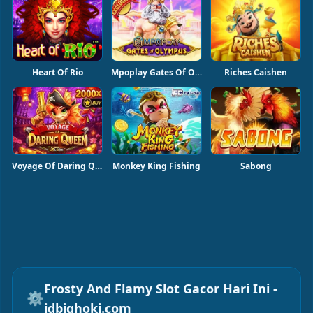
Heart Of Rio
Mpoplay Gates Of Olympus
Riches Caishen
Voyage Of Daring Queen X-lock
Monkey King Fishing
Sabong
Frosty And Flamy Slot Gacor Hari Ini -
⚙️
idbighoki.com