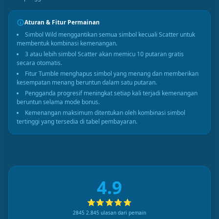
Aturan & Fitur Permainan
Simbol Wild menggantikan semua simbol kecuali Scatter untuk
membentuk kombinasi kemenangan.
3 atau lebih simbol Scatter akan memicu 10 putaran gratis
secara otomatis.
Fitur Tumble menghapus simbol yang menang dan memberikan
kesempatan menang beruntun dalam satu putaran.
Pengganda progresif meningkat setiap kali terjadi kemenangan
beruntun selama mode bonus.
Kemenangan maksimum ditentukan oleh kombinasi simbol
tertinggi yang tersedia di tabel pembayaran.
4.9
⭐⭐⭐⭐⭐
2845 2.845 ulasan dari pemain