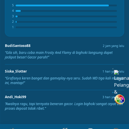
5
4
3
2
1
BudiSantoso88
2 jam yang lalu
“Gila sih, baru coba main Frosty And Flamy di bighoki langsung dapet
jackpot besar! Gacor parah!”
Siska_Slotter
1 hari yang lalu
“Grafisnya keren banget dan gameplay-nya seru. Sudah WD tiga kali minggu
ini, mantap!”
turnta
Andi_Hoki99
3 hari yang lalu
“Awalnya ragu, tapi ternyata beneran gacor. Login bighoki sangat cepat dan
proses deposit tidak ribet.”