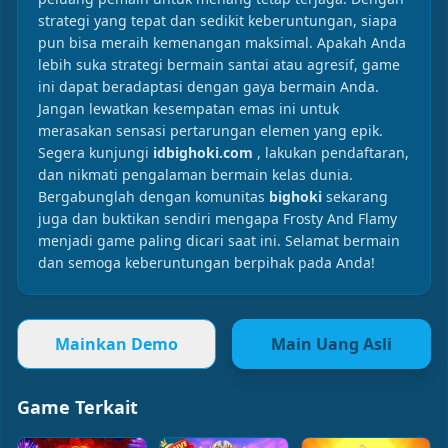
strategi yang tepat dan sedikit keberuntungan, siapa
pun bisa meraih kemenangan maksimal. Apakah Anda
lebih suka strategi bermain santai atau agresif, game
ini dapat beradaptasi dengan gaya bermain Anda.
Jangan lewatkan kesempatan emas ini untuk
merasakan sensasi pertarungan elemen yang epik.
Segera kunjungi
idbighoki.com
, lakukan pendaftaran,
dan nikmati pengalaman bermain kelas dunia.
Bergabunglah dengan komunitas
bighoki
sekarang
juga dan buktikan sendiri mengapa Frosty And Flamy
menjadi game paling dicari saat ini. Selamat bermain
dan semoga keberuntungan berpihak pada Anda!
Mainkan Demo
Main Uang Asli
Game Terkait