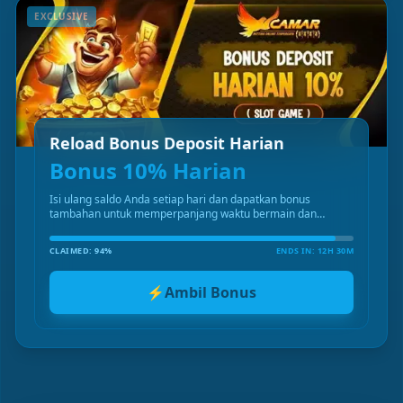
EXCLUSIVE
Reload Bonus Deposit Harian
Bonus 10% Harian
Isi ulang saldo Anda setiap hari dan dapatkan bonus
tambahan untuk memperpanjang waktu bermain dan
peluang menang.
CLAIMED: 94%
ENDS IN: 12H 30M
⚡
Ambil Bonus