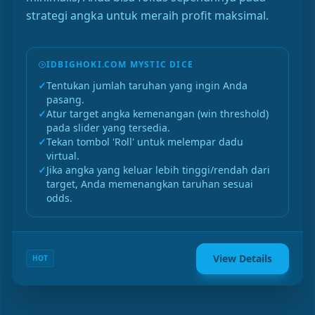
strategi angka untuk meraih profit maksimal.
IDBIGHOKI.COM MYSTIC DICE
Tentukan jumlah taruhan yang ingin Anda
pasang.
Atur target angka kemenangan (win threshold)
pada slider yang tersedia.
Tekan tombol 'Roll' untuk melempar dadu
virtual.
Jika angka yang keluar lebih tinggi/rendah dari
target, Anda memenangkan taruhan sesuai
odds.
View Details
HOT