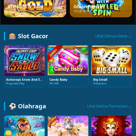
4TP Guns N’ Gold
Ocean Frenzy
PLAY NOW
PLAY NOW
🎰 Slot Gacor
Lihat Semua Game →
Actionops Snow And Sable
Candy Baby
Big Small
Pragmatic Play
PG Soft
Habanero
⚽ Olahraga
Lihat Semua Permainan →