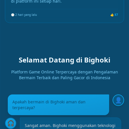
di platform ini setiap hari.
🕒 2 hari yang lalu
👍 87
Selamat Datang di Bighoki
Platform Game Online Terpercaya dengan Pengalaman
Bermain Terbaik dan Paling Gacor di Indonesia
👤
Apakah bermain di Bighoki aman dan
terpercaya?
🎧
Sangat aman. Bighoki menggunakan teknologi