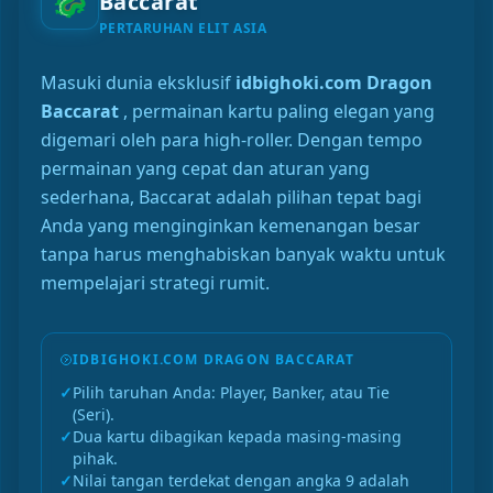
Baccarat
PERTARUHAN ELIT ASIA
Masuki dunia eksklusif
idbighoki.com Dragon
Baccarat
, permainan kartu paling elegan yang
digemari oleh para high-roller. Dengan tempo
permainan yang cepat dan aturan yang
sederhana, Baccarat adalah pilihan tepat bagi
Anda yang menginginkan kemenangan besar
tanpa harus menghabiskan banyak waktu untuk
mempelajari strategi rumit.
IDBIGHOKI.COM DRAGON BACCARAT
Pilih taruhan Anda: Player, Banker, atau Tie
(Seri).
Dua kartu dibagikan kepada masing-masing
pihak.
Nilai tangan terdekat dengan angka 9 adalah