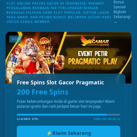
Bonus
SLOT ONLINE PALING GACOR DI INDONESIA. NIKMATI
Spesial
PENGALAMAN BERMAIN TAK TERLUPAKAN DENGAN
Bighoki
BERBAGAI PILIHAN GAME SLOT POPULER, SISTEM LOGIN
Sekarang!
YANG AMAN, DAN PROMO BONUS MELIMPAH SETIAP HARI
→
UNTUK SEMUA MEMBER.
HOT
Free Spins Slot Gacor Pragmatic
200 Free Spins
Putar keberuntungan Anda di game slot terpopuler! Klaim
putaran gratis dan raih jackpot besar hari ini juga.
CLAIMED: 87%
ENDS IN: 08:45:12
⚡
Klaim Sekarang