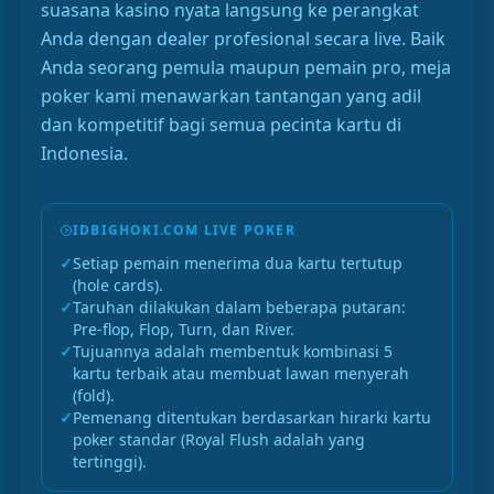
suasana kasino nyata langsung ke perangkat
Anda dengan dealer profesional secara live. Baik
Anda seorang pemula maupun pemain pro, meja
poker kami menawarkan tantangan yang adil
dan kompetitif bagi semua pecinta kartu di
Indonesia.
IDBIGHOKI.COM LIVE POKER
Setiap pemain menerima dua kartu tertutup
(hole cards).
Taruhan dilakukan dalam beberapa putaran:
Pre-flop, Flop, Turn, dan River.
Tujuannya adalah membentuk kombinasi 5
kartu terbaik atau membuat lawan menyerah
(fold).
Pemenang ditentukan berdasarkan hirarki kartu
poker standar (Royal Flush adalah yang
tertinggi).